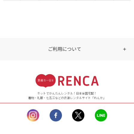
ご利用について
受付時間
【ご注文（インターネット）】
24時間年中無休
ネットでかんたんレンタル！日本全国宅配！
着物・礼服・七五三などの衣装レンタルサイト「れんか」
【お問い合わせ窓口（メー
ル）】10:00~17:00
土曜日、日曜日、臨
時休業日を除く。
営業時間外にいただ
いたメールは、緊急時を