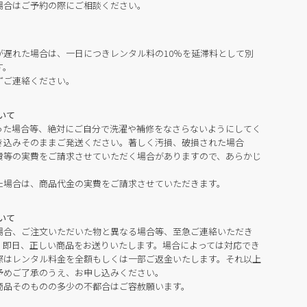
場合はご予約の際にご相談ください。
が遅れた場合は、一日につきレンタル料の10％を延滞料として別
す。
ずご連絡ください。
いて
った場合等、絶対にご自分で洗濯や補修をなさらないようにしてく
き込みそのままご発送ください。著しく汚損、破損された場合
費等の実費をご請求させていただく場合がありますので、あらかじ
た場合は、商品代金の実費をご請求させていただきます。
いて
場合、ご注文いただいた物と異なる場合等、至急ご連絡いただき
。即日、正しい商品をお送りいたします。場合によっては対応でき
際はレンタル料金を全額もしくは一部ご返金いたします。それ以上
予めご了承のうえ、お申し込みください。
商品そのものの多少の不都合はご容赦願います。