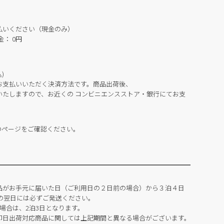
払いください（現金のみ）
： 0円
)
お支払いいただく決済方法です。商品出荷後、
いたしますので、お近くの コンビニエンスストア・銀行にてお支
のページをご確認ください。
品がお手元に届いた日（ご利用日の２日前の場合）から３泊４日
の翌日には必ずご発送ください。
場合は、2泊3日となります。
即日出荷対応商品に関しては上記期間と異なる場合がございます。