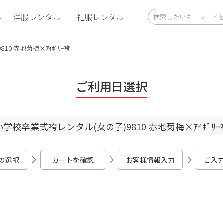
ル
洋服レンタル
礼服レンタル
0 赤地菊梅×ｱｲﾎﾞﾘｰ袴
ご利用日選択
小学校卒業式袴レンタル(女の子)9810 赤地菊梅×ｱｲﾎﾞﾘｰ
の選択
カートを確認
お客様情報入力
ご入