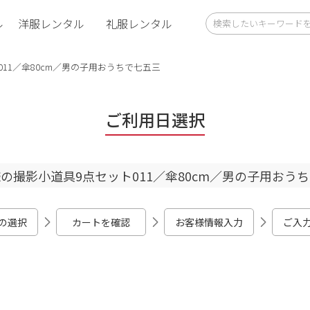
ル
洋服レンタル
礼服レンタル
11／傘80cm／男の子用おうちで七五三
ご利用日選択
の撮影小道具9点セット011／傘80cm／男の子用おう
の選択
カートを確認
お客様情報入力
ご入