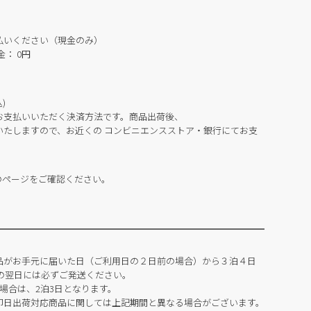
払いください（現金のみ）
： 0円
)
お支払いいただく決済方法です。商品出荷後、
いたしますので、お近くの コンビニエンスストア・銀行にてお支
のページをご確認ください。
品がお手元に届いた日（ご利用日の２日前の場合）から３泊４日
の翌日には必ずご発送ください。
場合は、2泊3日となります。
即日出荷対応商品に関しては上記期間と異なる場合がございます。