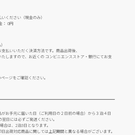
払いください（現金のみ）
： 0円
)
お支払いいただく決済方法です。商品出荷後、
いたしますので、お近くの コンビニエンスストア・銀行にてお支
のページをご確認ください。
品がお手元に届いた日（ご利用日の２日前の場合）から３泊４日
の翌日には必ずご発送ください。
場合は、2泊3日となります。
即日出荷対応商品に関しては上記期間と異なる場合がございます。