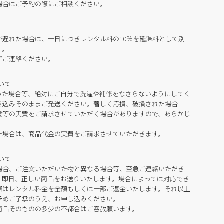
場合はご予約の際にご相談ください。
が遅れた場合は、一日につきレンタル料の10％を延滞料として別
す。
ずご連絡ください。
いて
った場合等、絶対にご自分で洗濯や補修をなさらないようにしてく
き込みそのままご発送ください。著しく汚損、破損された場合
費等の実費をご請求させていただく場合がありますので、あらかじ
た場合は、商品代金の実費をご請求させていただきます。
いて
場合、ご注文いただいた物と異なる場合等、至急ご連絡いただき
。即日、正しい商品をお送りいたします。場合によっては対応でき
際はレンタル料金を全額もしくは一部ご返金いたします。それ以上
予めご了承のうえ、お申し込みください。
商品そのものの多少の不都合はご容赦願います。