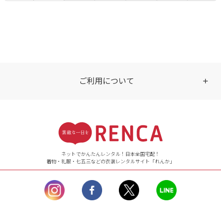
ご利用について
受付時間
【ご注文（インターネット）】
24時間年中無休
ネットでかんたんレンタル！日本全国宅配！
着物・礼服・七五三などの衣装レンタルサイト「れんか」
【お問い合わせ窓口（メー
ル）】10:00~17:00
土曜日、日曜日、臨
時休業日を除く。
営業時間外にいただ
いたメールは、緊急時を