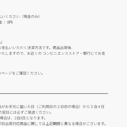
払いください（現金のみ）
： 0円
)
お支払いいただく決済方法です。商品出荷後、
いたしますので、お近くの コンビニエンスストア・銀行にてお支
のページをご確認ください。
品がお手元に届いた日（ご利用日の２日前の場合）から３泊４日
の翌日には必ずご発送ください。
場合は、2泊3日となります。
即日出荷対応商品に関しては上記期間と異なる場合がございます。