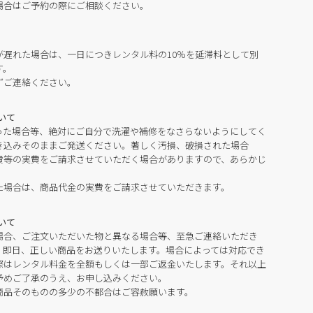
場合はご予約の際にご相談ください。
が遅れた場合は、一日につきレンタル料の10％を延滞料として別
す。
ずご連絡ください。
いて
った場合等、絶対にご自分で洗濯や補修をなさらないようにしてく
き込みそのままご発送ください。著しく汚損、破損された場合
費等の実費をご請求させていただく場合がありますので、あらかじ
た場合は、商品代金の実費をご請求させていただきます。
いて
場合、ご注文いただいた物と異なる場合等、至急ご連絡いただき
。即日、正しい商品をお送りいたします。場合によっては対応でき
際はレンタル料金を全額もしくは一部ご返金いたします。それ以上
予めご了承のうえ、お申し込みください。
商品そのものの多少の不都合はご容赦願います。