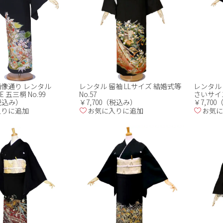
画像通り レンタル
レンタル 留袖 LLサイズ 結婚式等
レンタル
LE 五三桐 No.99
No.57
さいサイズ 
（税込み）
￥7,700（税込み）
￥7,70
入りに追加
お気に入りに追加
お気に