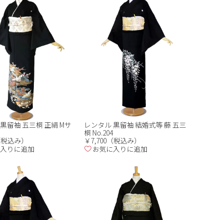
黒留袖 五三桐 正絹 Mサ
レンタル 黒留袖 結婚式等 藤 五三
桐 No.204
0（税込み）
￥7,700（税込み）
入りに追加
お気に入りに追加