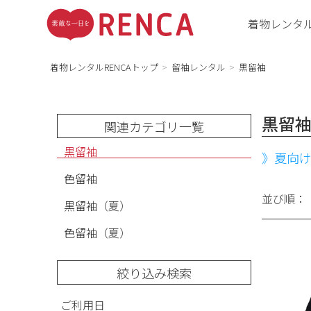
着物レンタ
着物レンタルRENCAトップ
留袖レンタル
黒留袖
黒留
関連カテゴリ一覧
黒留袖
》夏向
色留袖
並び順：
黒留袖（夏）
色留袖（夏）
絞り込み検索
ご利用日