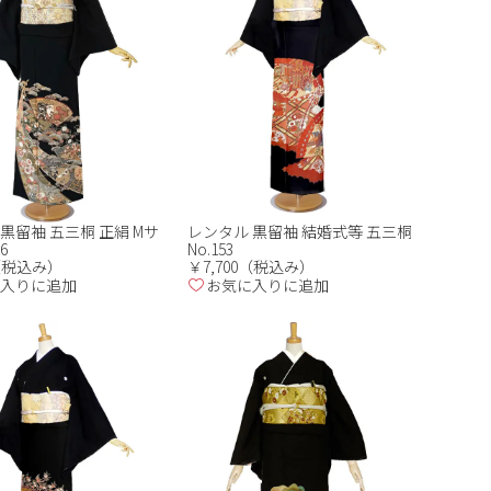
黒留袖 五三桐 正絹 Mサ
レンタル 黒留袖 結婚式等 五三桐
6
No.153
0（税込み）
￥7,700（税込み）
入りに追加
お気に入りに追加