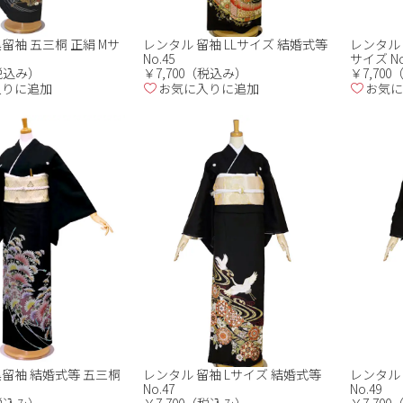
留袖 五三桐 正絹 Mサ
レンタル 留袖 LLサイズ 結婚式等
レンタル
No.45
サイズ No
（税込み）
￥7,700（税込み）
￥7,70
入りに追加
お気に入りに追加
お気に
黒留袖 結婚式等 五三桐
レンタル 留袖 Lサイズ 結婚式等
レンタル 
No.47
No.49