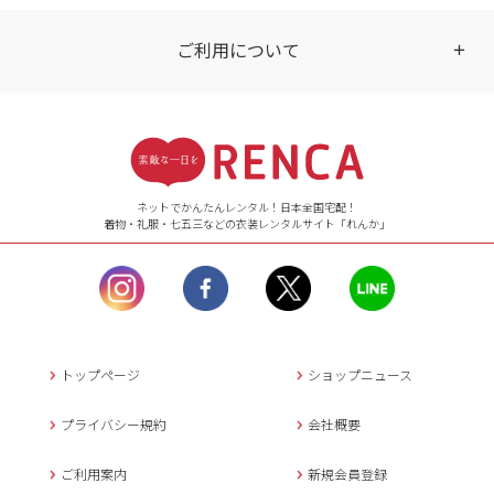
ご利用について
受付時間
【ご注文（インターネット）】
24時間年中無休
ネットでかんたんレンタル！日本全国宅配！
着物・礼服・七五三などの衣装レンタルサイト「れんか」
【お問い合わせ窓口（メー
ル）】10:00~17:00
土曜日、日曜日、臨
時休業日を除く。
営業時間外にいただ
いたメールは、緊急時を
のぞき翌日営業日以降に
トップページ
ショップニュース
返信させていただきま
す。
プライバシー規約
会社概要
年末年始、大型連休
の場合は別途記載
ご利用案内
新規会員登録