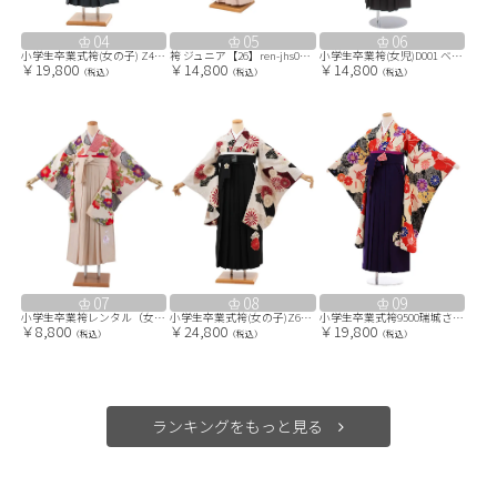
04
05
06
小学生卒業式袴(女の子) Z413 紅一点 白黒アネモネ×グレー
袴 ジュニア【26】ren-jhs0150-01/ERN387
小学生卒業袴(女児)D001 ベージュ椿×紺黒ぼかし袴
￥19,800
￥14,800
￥14,800
（税込）
（税込）
（税込）
07
08
09
小学生卒業袴レンタル（女の子） クリーム 絞り調 牡丹 B007
小学生卒業式袴(女の子)Z660 JAPAN STYLE ベージュ菊×黒
小学生卒業式袴9500瑞城さくら×JAPANSTYLE黒地椿×ﾊﾟｰﾌﾟﾙ袴
￥8,800
￥24,800
￥19,800
（税込）
（税込）
（税込）
ランキングをもっと見る