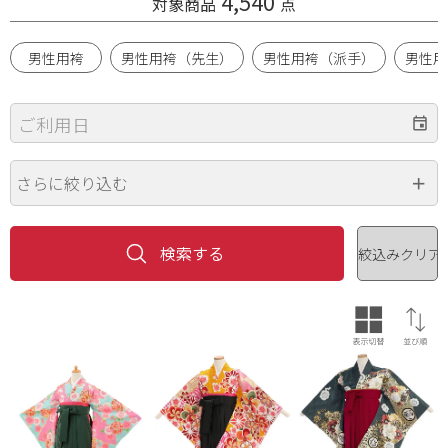
4,540
対象商品
点
男性用袴
男性用袴（先生）
男性用袴（派手）
男性用
ご利用日
さらに絞り込む
身長
価格（円）
~
年代
ブランド