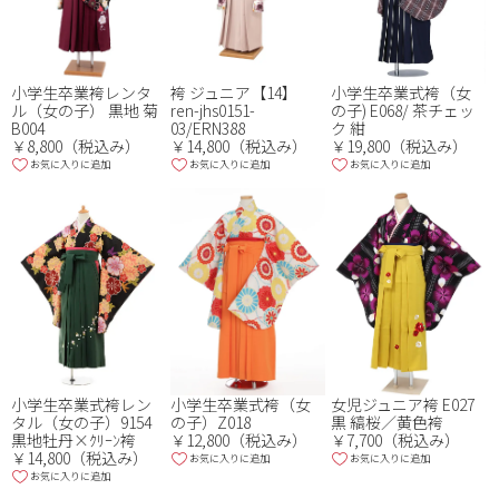
小学生卒業式袴（女
小学生卒業袴レンタ
袴 ジュニア【14】
の子) E068/ 茶チェッ
ル（女の子） 黒地 菊
ren-jhs0151-
ク 紺
B004
03/ERN388
￥19,800（税込み）
￥8,800（税込み）
￥14,800（税込み）
お気に入りに追加
お気に入りに追加
お気に入りに追加
小学生卒業式袴レン
女児ジュニア袴 E027
小学生卒業式袴（女
タル（女の子）9154
黒 縞桜／黄色袴
の子）Z018
黒地牡丹×ｸﾘｰﾝ袴
￥7,700（税込み）
￥12,800（税込み）
￥14,800（税込み）
お気に入りに追加
お気に入りに追加
お気に入りに追加