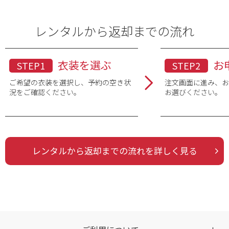
年代
レンタルから返却までの流れ
ブランド
衣装を選ぶ
お
STEP1
STEP2
素材
ご希望の衣装を選択し、予約の空き状
注文画面に進み、
況をご確認ください。
お選びください。
着物の色
※複数選択可
レンタルから返却までの流れを詳しく見る