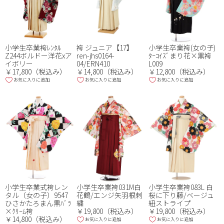
小学生卒業袴ﾚﾝﾀﾙ
小学生卒業袴(女の子)
袴 ジュニア【17】
Z244ボルドー洋花xア
ﾀｰｺｲｽﾞまり花×黒袴
ren-jhs0164-
イボリー
L009
04/ERN410
￥17,800（税込み）
￥12,800（税込み）
￥14,800（税込み）
お気に入りに追加
お気に入りに追加
お気に入りに追加
小学生卒業式袴レン
小学生卒業袴031M白
小学生卒業袴083L 白
タル（女の子）9547
花鶴/エンジ矢羽根刺
桜に下り藤/ベージュ
ひさかたろまん黒ﾊﾞﾗ
繍
紐ストライプ
×ｸﾘｰﾑ袴
￥19,800（税込み）
￥19,800（税込み）
￥14,800（税込み）
お気に入りに追加
お気に入りに追加