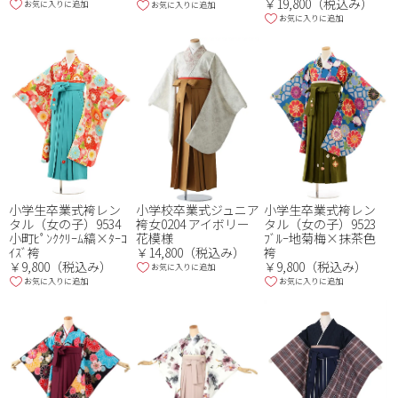
￥19,800（税込み）
※複数選択可
お気に入りに追加
お気に入りに追加
お気に入りに追加
品番・品名
小学生卒業式袴レン
小学生卒業式袴レン
小学校卒業式ジュニア
タル（女の子）9534
タル（女の子）9523
袴女0204 アイボリー
小町ﾋﾟﾝｸｸﾘｰﾑ縞×ﾀｰｺ
ﾌﾞﾙｰ地菊梅×抹茶色
花模様
ｲｽﾞ袴
袴
￥14,800（税込み）
￥9,800（税込み）
￥9,800（税込み）
お気に入りに追加
お気に入りに追加
お気に入りに追加