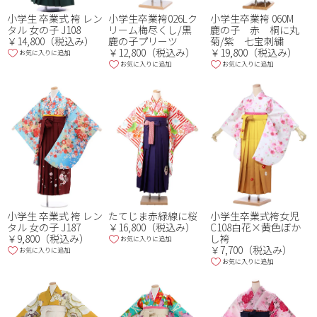
小学生卒業袴026Lク
小学生 卒業式 袴 レン
小学生卒業袴 060M
リーム梅尽くし/黒
タル 女の子 J108
鹿の子 赤 桐に丸
鹿の子プリーツ
￥14,800（税込み）
菊/紫 七宝刺繍
￥12,800（税込み）
￥19,800（税込み）
お気に入りに追加
お気に入りに追加
お気に入りに追加
小学生 卒業式 袴 レン
たてじま赤緑線に桜
小学生卒業式袴女児
タル 女の子 J187
￥16,800（税込み）
C108白花×黄色ぼか
￥9,800（税込み）
し袴
お気に入りに追加
￥7,700（税込み）
お気に入りに追加
お気に入りに追加