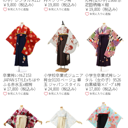
￥19,800（税込み）
疋田柄梅×紺
￥9,800（税込み）
￥19,800（税込み）
お気に入りに追加
お気に入りに追加
お気に入りに追加
卒業袴ﾚﾝﾀﾙZ153
小学生卒業式袴レン
小学校卒業式ジュニア
JAPAN STYLExちはや
タル（女の子）9526
袴女0130 ベージュ 華
ふる赤水玉x紺袴
白黒縞菊×ﾊﾟｰﾌﾟﾙ袴
玉 ジャパンスタイル
￥17,800（税込み）
￥17,800（税込み）
￥24,800（税込み）
お気に入りに追加
お気に入りに追加
お気に入りに追加