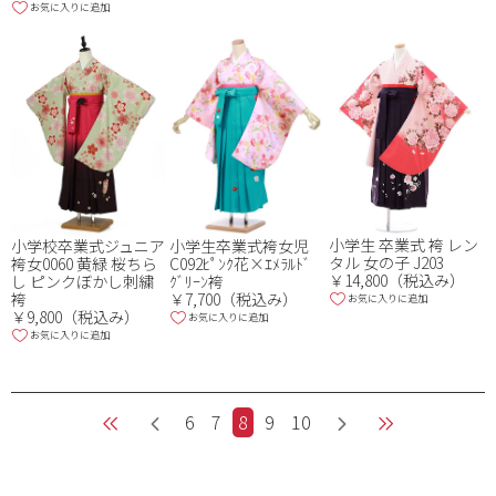
お気に入りに追加
小学生 卒業式 袴 レン
小学校卒業式ジュニア
小学生卒業式袴女児
タル 女の子 J203
袴女0060 黄緑 桜ちら
C092ﾋﾟﾝｸ花×ｴﾒﾗﾙﾄﾞ
￥14,800（税込み）
し ピンクぼかし刺繍
ｸﾞﾘｰﾝ袴
袴
￥7,700（税込み）
お気に入りに追加
￥9,800（税込み）
お気に入りに追加
お気に入りに追加
6
7
8
9
10