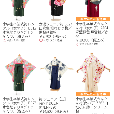
素材
小学生卒業式かんた
小学生卒業式袴レン
女児ジュニア袴 B127
ん袴（女の子）A104
タル（女の子） B012
山吹色 桜ねじり梅／
深藍緑色 華雪輪／赤
水色地まり×ｸﾞﾘｰﾝ
黒桜刺繍袴
袴
￥7,700（税込み）
￥7,700（税込み）
￥19,800（税込み）
お気に入りに追加
お気に入りに追加
お気に入りに追加
着物の色
※複数選択可
小学生卒業式袴レン
小学生卒業式かんた
袴 ジュニア【13】
タル（女の子） B027
ん袴(女の子) Z562 白
ren-jhs0153-
水色地まり×ｸﾞﾘｰﾝ
地桜に鈴×クリーム
04/ERN390
￥7,700（税込み）
桜
￥14,800（税込み）
袴の色