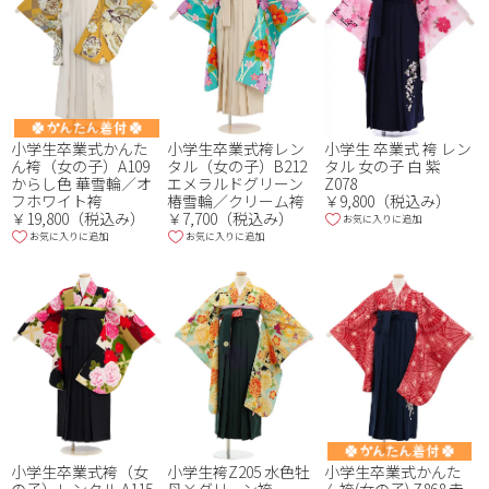
小学生卒業式かんた
小学生卒業式袴レン
小学生 卒業式 袴 レン
ん袴（女の子）A109
タル（女の子）B212
タル 女の子 白 紫
からし色 華雪輪／オ
エメラルドグリーン
Z078
フホワイト袴
椿雪輪／クリーム袴
￥9,800（税込み）
￥19,800（税込み）
￥7,700（税込み）
お気に入りに追加
お気に入りに追加
お気に入りに追加
小学生袴Z205 水色牡
小学生卒業式かんた
小学生卒業式袴（女
丹×グリーン袴
ん袴(女の子) Z868 赤
の子）レンタル A115