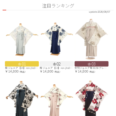
注目ランキング
update:
2026/08/07
01
02
03
袴 ジュニア【14】ren-jhs0163-02/ERN391
袴 ジュニア【13】ren-jhs0153-03/ERN390
女児ジュニア袴 B158 グレージュ 大華／ベージュ袴
￥14,800
￥14,800
￥14,800
（税込）
（税込）
（税込）