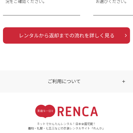
況をご確認ください。
お選びください。
品番・品名
レンタルから返却までの流れを詳しく見る
ご利用について
受付時間
【ご注文（インターネット）】
24時間年中無休
ネットでかんたんレンタル！日本全国宅配！
着物・礼服・七五三などの衣装レンタルサイト「れんか」
【お問い合わせ窓口（メー