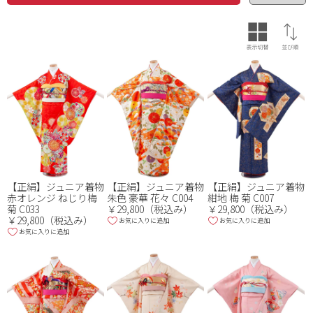
価格（円）
~
色
※複数選択可
【正絹】ジュニア着物
【正絹】ジュニア着物
【正絹】ジュニア着物
赤オレンジ ねじり梅
朱色 豪華 花々 C004
紺地 梅 菊 C007
菊 C033
￥29,800（税込み）
￥29,800（税込み）
￥29,800（税込み）
お気に入りに追加
お気に入りに追加
お気に入りに追加
品番・品名