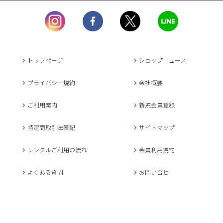
ル）】10:00~17:00
土曜日、日曜日、臨
時休業日を除く。
営業時間外にいただ
いたメールは、緊急時を
のぞき翌日営業日以降に
トップページ
ショップニュース
返信させていただきま
す。
プライバシー規約
会社概要
年末年始、大型連休
の場合は別途記載
ご利用案内
新規会員登録
メールでのお問い合わせ
特定商取引法表記
サイトマップ
レンタルご利用の流れ
会員利用規約
キャンセルについて
よくある質問
お問い合せ
ご予約確定後のキャンセル料は
下記の通りです。
1.お申込み日より7日間以内