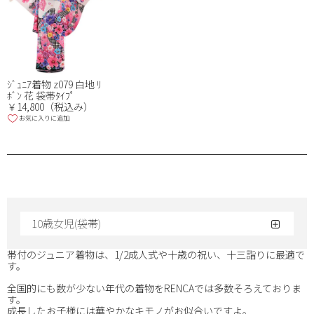
ｼﾞｭﾆｱ着物 z079 白地 ﾘ
ﾎﾞﾝ 花 袋帯ﾀｲﾌﾟ
￥14,800（税込み）
お気に入りに追加
10歳女児(袋帯)
帯付のジュニア着物は、1/2成人式や十歳の祝い、十三詣りに最適で
す。
全国的にも数が少ない年代の着物をRENCAでは多数そろえておりま
す。
成長したお子様には華やかなキモノがお似合いですよ。