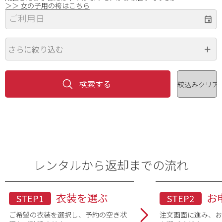
＞＞ 女の子用の袴はこちら
ご利用日
さらに絞り込む
身長
価格（円）
~
レンタルから返却までの流れ
色
※複数選択可
衣装を選ぶ
お
STEP1
STEP2
ご希望の衣装を選択し、予約の空き状
注文画面に進み、