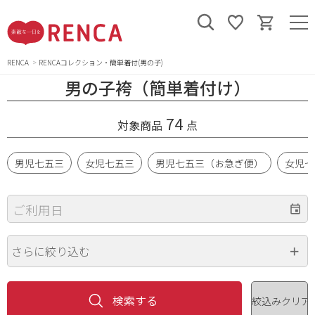
RENCA
RENCAコレクション・簡単着付(男の子)
男の子袴（簡単着付け）
74
対象商品
点
男児七五三
女児七五三
男児七五三（お急ぎ便）
女児七
ご利用日
さらに絞り込む
身長