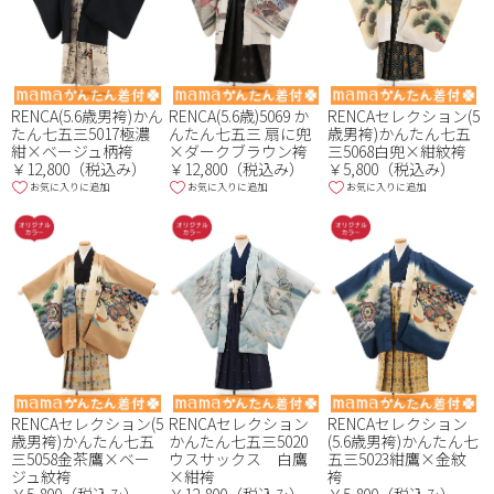
RENCA(5.6歳男袴)かん
RENCA(5.6歳)5069 か
RENCAセレクション(5
たん七五三5017極濃
んたん七五三 扇に兜
歳男袴)かんたん七五
紺×ベージュ柄袴
×ダークブラウン袴
三5068白兜×紺紋袴
￥12,800（税込み）
￥12,800（税込み）
￥5,800（税込み）
お気に入りに追加
お気に入りに追加
お気に入りに追加
RENCAセレクション(5
RENCAセレクション
RENCAセレクション
歳男袴)かんたん七五
かんたん七五三5020
(5.6歳男袴)かんたん七
三5058金茶鷹×ベー
ウスサックス 白鷹
五三5023紺鷹×金紋
ジュ紋袴
×紺袴
袴