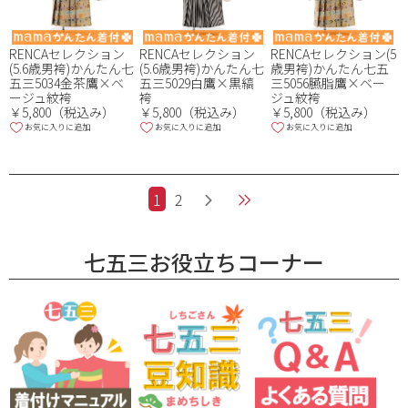
RENCAセレクション
RENCAセレクション
RENCAセレクション(5
(5.6歳男袴)かんたん七
(5.6歳男袴)かんたん七
歳男袴)かんたん七五
五三5034金茶鷹×ベ
五三5029白鷹×黒縞
三5056臙脂鷹×ベー
ージュ紋袴
袴
ジュ紋袴
￥5,800（税込み）
￥5,800（税込み）
￥5,800（税込み）
お気に入りに追加
お気に入りに追加
お気に入りに追加
1
2
七五三お役立ちコーナー