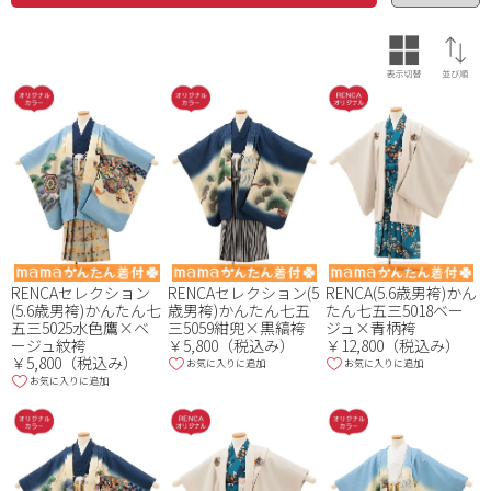
品番・品名
RENCAセレクション
RENCAセレクション(5
RENCA(5.6歳男袴)かん
(5.6歳男袴)かんたん七
歳男袴)かんたん七五
たん七五三5018ベー
五三5025水色鷹×ベ
三5059紺兜×黒縞袴
ジュ×青柄袴
ージュ紋袴
￥5,800（税込み）
￥12,800（税込み）
￥5,800（税込み）
お気に入りに追加
お気に入りに追加
お気に入りに追加