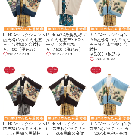
RENCAセレクション(5
RENCA(3.4歳男児袴)か
RENCAセレクション
歳男袴)かんたん七五
んたん七五三3030ベ
(5.6歳男袴)かんたん七
三5047紺鷹×金紋袴
ージュ×青柄袴
五三5040水色兜×金
￥5,800（税込み）
￥12,800（税込み）
紋袴
￥5,800（税込み）
お気に入りに追加
お気に入りに追加
お気に入りに追加
RENCAセレクション(5
RENCAセレクション
RENCAセレクション(5
歳男袴)かんたん七五
(5.6歳男袴)かんたん七
歳男袴)かんたん七五
三5051黒鷹×黒縞袴
五三5028黒鷹×金紋
三5064水色兜×金紋