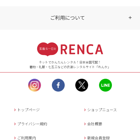
ご利用について
受付時間
【ご注文（インターネット）】
24時間年中無休
ネットでかんたんレンタル！日本全国宅配！
着物・礼服・七五三などの衣装レンタルサイト「れんか」
【お問い合わせ窓口（メー
ル）】10:00~17:00
土曜日、日曜日、臨
時休業日を除く。
営業時間外にいただ
いたメールは、緊急時を
のぞき翌日営業日以降に
トップページ
ショップニュース
返信させていただきま
す。
プライバシー規約
会社概要
年末年始、大型連休
の場合は別途記載
ご利用案内
新規会員登録