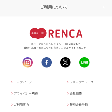
ご利用について
受付時間
【ご注文（インターネット）】
24時間年中無休
ネットでかんたんレンタル！日本全国宅配！
着物・礼服・七五三などの衣装レンタルサイト「れんか」
【お問い合わせ窓口（メー
ル）】10:00~17:00
土曜日、日曜日、臨
時休業日を除く。
営業時間外にいただ
いたメールは、緊急時を
のぞき翌日営業日以降に
トップページ
ショップニュース
返信させていただきま
す。
プライバシー規約
会社概要
年末年始、大型連休
の場合は別途記載
ご利用案内
新規会員登録