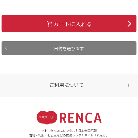
カートに入れる
日付を選び直す
ご利用について
受付時間
【ご注文（インターネット）】
24時間年中無休
ネットでかんたんレンタル！日本全国宅配！
着物・礼服・七五三などの衣装レンタルサイト「れんか」
【お問い合わせ窓口（メー