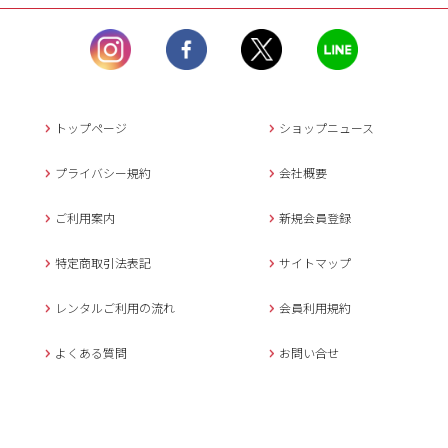
ル）】10:00~17:00
土曜日、日曜日、臨
時休業日を除く。
営業時間外にいただ
いたメールは、緊急時を
のぞき翌日営業日以降に
トップページ
ショップニュース
返信させていただきま
す。
プライバシー規約
会社概要
年末年始、大型連休
の場合は別途記載
ご利用案内
新規会員登録
メールでのお問い合わせ
特定商取引法表記
サイトマップ
レンタルご利用の流れ
会員利用規約
キャンセルについて
よくある質問
お問い合せ
ご予約確定後のキャンセル料は
下記の通りです。
1.お申込み日より7日間以内