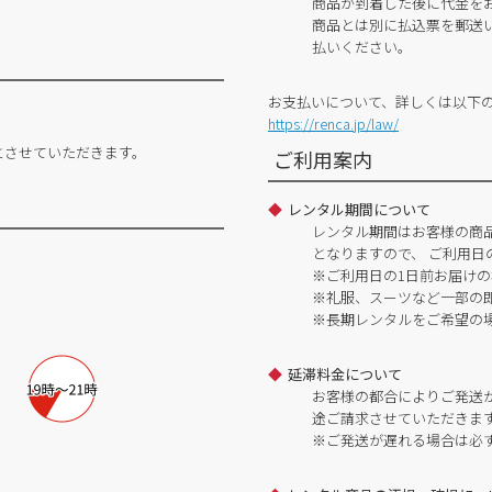
商品が到着した後に代金を
商品とは別に払込票を郵送
払いください。
お支払いについて、詳しくは以下
https://renca.jp/law/
とさせていただきます。
ご利用案内
レンタル期間について
レンタル期間はお客様の商
となりますので、 ご利用日
※ご利用日の1日前お届けの
※礼服、スーツなど一部の
※長期レンタルをご希望の
延滞料金について
お客様の都合によりご発送
途ご請求させていただきま
※ご発送が遅れる場合は必