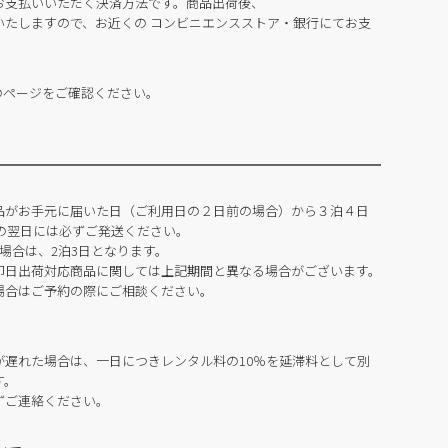
お支払いいただく決済方法です。商品出荷後、
いたしますので、お近くの コンビニエンスストア・銀行にてお支
のページをご確認ください。
品がお手元に届いた日（ご利用日の２日前の場合）から３泊４日
の翌日には必ずご発送ください。
場合は、2泊3日となります。
即日出荷対応商品に関しては上記期間と異なる場合がございます。
場合はご予約の際にご相談ください。
が遅れた場合は、一日につきレンタル料の10％を延滞料として別
す。
ずご連絡ください。