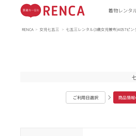
着物レンタ
RENCA
女児七五三
七五三レンタル(3歳女児被布)4057ピ
ご利用日選択
商品情報