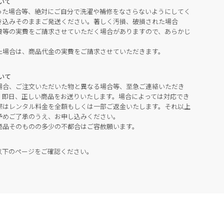
いて
った場合等、絶対にご自分で洗濯や補修をなさらないようにしてく
き込みそのままご発送ください。著しく汚損、破損された場合
費等の実費をご請求させていただく場合がありますので、あらかじ
た場合は、商品代金の実費をご請求させていただきます。
いて
場合、ご注文いただいた物と異なる場合等、至急ご連絡いただき
。即日、正しい商品をお送りいたします。場合によっては対応でき
際はレンタル料金を全額もしくは一部ご返金いたします。それ以上
予めご了承のうえ、お申し込みください。
商品そのものの多少の不都合はご容赦願います。
以下のページをご確認ください。