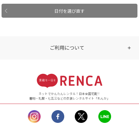
日付を選び直す
ご利用について
受付時間
【ご注文（インターネット）】
24時間年中無休
ネットでかんたんレンタル！日本全国宅配！
着物・礼服・七五三などの衣装レンタルサイト「れんか」
【お問い合わせ窓口（メー
ル）】10:00~17:00
土曜日、日曜日、臨
時休業日を除く。
営業時間外にいただ
いたメールは、緊急時を
のぞき翌日営業日以降に