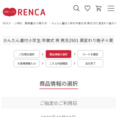
RENCA
小学校 簡単着付け(男の子)
かんたん着付小学生 卒業式 袴 男児Z601 黒変わり格子
かんたん着付小学生 卒業式 袴 男児Z601 黒変わり格子×黒
ご利用日選択
商品情報の選択
カートを確認
お客様情報入力
ご入力内容確認
注文完了
商品情報の選択
ご指定のご利用日