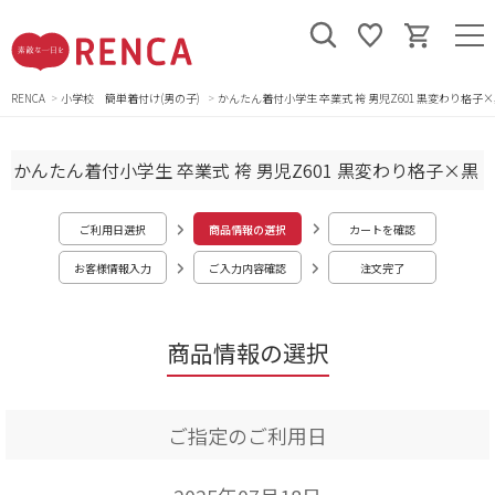
RENCA
小学校 簡単着付け(男の子)
かんたん着付小学生 卒業式 袴 男児Z601 黒変わり格子
かんたん着付小学生 卒業式 袴 男児Z601 黒変わり格子×黒
ご利用日選択
商品情報の選択
カートを確認
お客様情報入力
ご入力内容確認
注文完了
商品情報の選択
ご指定のご利用日