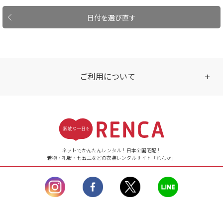
日付を選び直す
ご利用について
受付時間
【ご注文（インターネット）】
24時間年中無休
ネットでかんたんレンタル！日本全国宅配！
着物・礼服・七五三などの衣装レンタルサイト「れんか」
【お問い合わせ窓口（メー
ル）】10:00~17:00
土曜日、日曜日、臨
時休業日を除く。
営業時間外にいただ
いたメールは、緊急時を
のぞき翌日営業日以降に