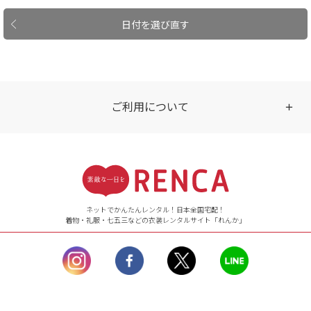
日付を選び直す
ご利用について
受付時間
【ご注文（インターネット）】
24時間年中無休
ネットでかんたんレンタル！日本全国宅配！
着物・礼服・七五三などの衣装レンタルサイト「れんか」
【お問い合わせ窓口（メー
ル）】10:00~17:00
土曜日、日曜日、臨
時休業日を除く。
営業時間外にいただ
いたメールは、緊急時を
のぞき翌日営業日以降に