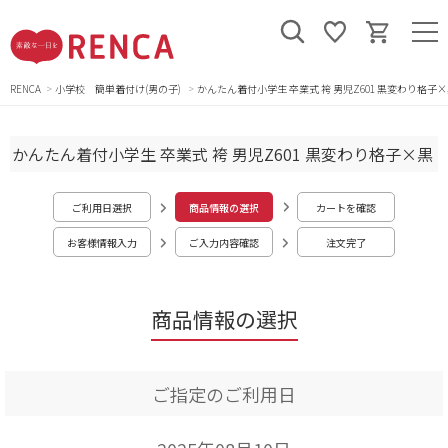
RENCA
小学校 簡単着付け(男の子)
かんたん着付小学生 卒業式 袴 男児Z601 黒変わり格子
かんたん着付小学生 卒業式 袴 男児Z601 黒変わり格子×黒
ご利用日選択
商品情報の選択
カートを確認
お客様情報入力
ご入力内容確認
注文完了
商品情報の選択
ご指定のご利用日