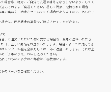
った場合等、絶対にご自分で洗濯や補修をなさらないようにしてく
き込みそのままご発送ください。著しく汚損、破損された場合
費等の実費をご請求させていただく場合がありますので、あらかじ
た場合は、商品代金の実費をご請求させていただきます。
いて
場合、ご注文いただいた物と異なる場合等、至急ご連絡いただき
。即日、正しい商品をお送りいたします。場合によっては対応でき
際はレンタル料金を全額もしくは一部ご返金いたします。それ以上
予めご了承のうえ、お申し込みください。
商品そのものの多少の不都合はご容赦願います。
以下のページをご確認ください。