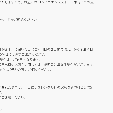
いたしますので、お近くの コンビニエンスストア・銀行にてお支
のページをご確認ください。
品がお手元に届いた日（ご利用日の２日前の場合）から３泊４日
の翌日には必ずご発送ください。
場合は、2泊3日となります。
即日出荷対応商品に関しては上記期間と異なる場合がございます。
場合はご予約の際にご相談ください。
が遅れた場合は、一日につきレンタル料の10％を延滞料として別
す。
ずご連絡ください。
いて