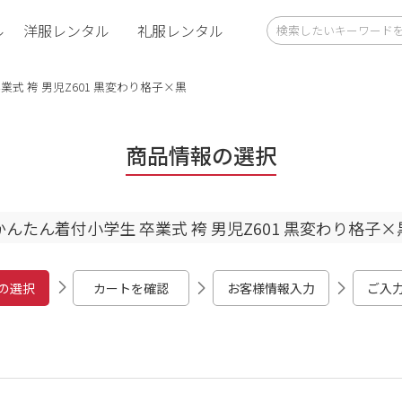
ル
洋服レンタル
礼服レンタル
式 袴 男児Z601 黒変わり格子×黒
商品情報の選択
かんたん着付小学生 卒業式 袴 男児Z601 黒変わり格子×
の選択
カートを確認
お客様情報入力
ご入