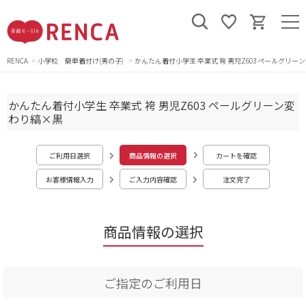
RENCA
小学校 簡単着付け(男の子)
かんたん着付小学生 卒業式 袴 男児Z603 ペールグリー
かんたん着付小学生 卒業式 袴 男児Z603 ペールグリーン変
わり縞×黒
ご利用日選択
商品情報の選択
カートを確認
お客様情報入力
ご入力内容確認
注文完了
商品情報の選択
ご指定のご利用日