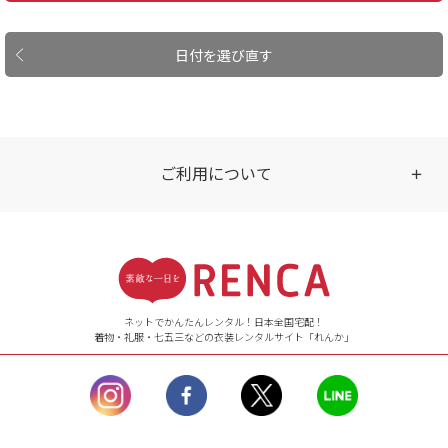
日付を選び直す
ご利用について
受付時間
【ご注文（インターネット）】
24時間年中無休
ネットでかんたんレンタル！日本全国宅配！
着物・礼服・七五三などの衣装レンタルサイト「れんか」
【お問い合わせ窓口（メー
ル）】10:00~17:00
土曜日、日曜日、臨
時休業日を除く。
営業時間外にいただ
いたメールは、緊急時を