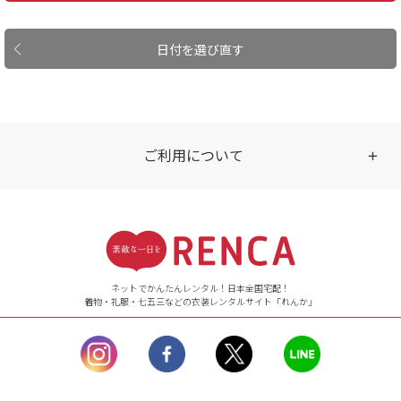
日付を選び直す
ご利用について
受付時間
【ご注文（インターネット）】
24時間年中無休
ネットでかんたんレンタル！日本全国宅配！
着物・礼服・七五三などの衣装レンタルサイト「れんか」
【お問い合わせ窓口（メー
ル）】10:00~17:00
土曜日、日曜日、臨
時休業日を除く。
営業時間外にいただ
いたメールは、緊急時を