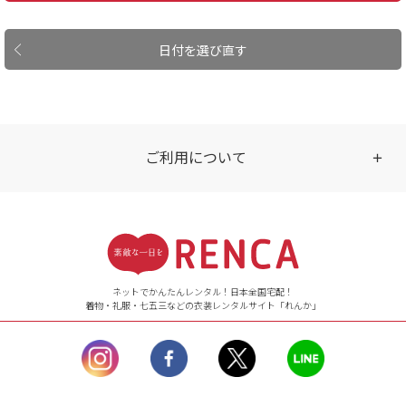
日付を選び直す
ご利用について
受付時間
【ご注文（インターネット）】
24時間年中無休
ネットでかんたんレンタル！日本全国宅配！
着物・礼服・七五三などの衣装レンタルサイト「れんか」
【お問い合わせ窓口（メー
ル）】10:00~17:00
土曜日、日曜日、臨
時休業日を除く。
営業時間外にいただ
いたメールは、緊急時を