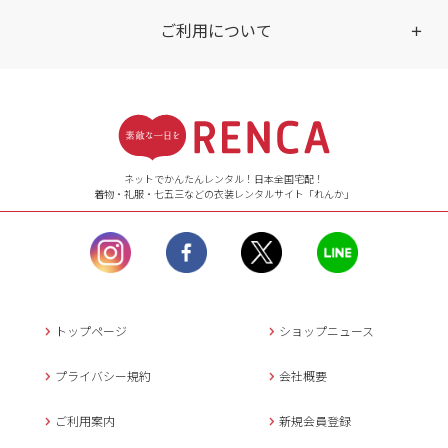
ご利用について
受付時間
【ご注文（インターネット）】
24時間年中無休
ネットでかんたんレンタル！日本全国宅配！
着物・礼服・七五三などの衣装レンタルサイト「れんか」
【お問い合わせ窓口（メー
ル）】10:00~17:00
土曜日、日曜日、臨
時休業日を除く。
営業時間外にいただ
いたメールは、緊急時を
のぞき翌日営業日以降に
トップページ
ショップニュース
返信させていただきま
す。
プライバシー規約
会社概要
年末年始、大型連休
の場合は別途記載
ご利用案内
新規会員登録