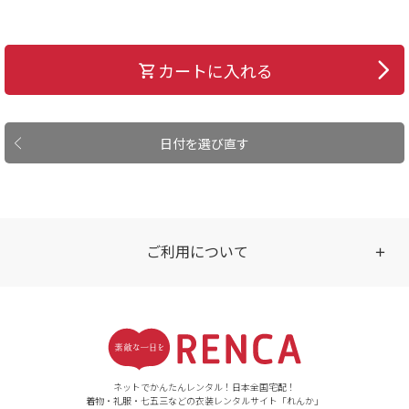
カートに入れる
日付を選び直す
ご利用について
受付時間
【ご注文（インターネット）】
24時間年中無休
ネットでかんたんレンタル！日本全国宅配！
着物・礼服・七五三などの衣装レンタルサイト「れんか」
【お問い合わせ窓口（メー