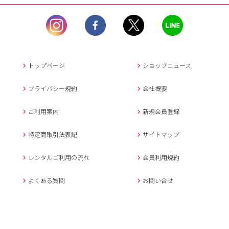
ル）】10:00~17:00
土曜日、日曜日、臨
時休業日を除く。
営業時間外にいただ
いたメールは、緊急時を
のぞき翌日営業日以降に
トップページ
ショップニュース
返信させていただきま
す。
プライバシー規約
会社概要
年末年始、大型連休
の場合は別途記載
ご利用案内
新規会員登録
メールでのお問い合わせ
特定商取引法表記
サイトマップ
レンタルご利用の流れ
会員利用規約
キャンセルについて
よくある質問
お問い合せ
ご予約確定後のキャンセル料は
下記の通りです。
1.お申込み日より7日間以内