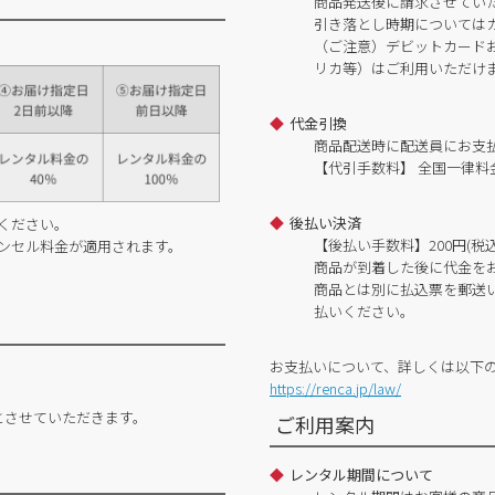
商品発送後に請求させてい
引き落とし時期については
（ご注意）デビットカードおよ
リカ等）はご利用いただけ
代金引換
商品配送時に配送員にお支
【代引手数料】 全国一律料金
後払い決済
ください。
【後払い手数料】200円(税込
ンセル料金が適用されます。
商品が到着した後に代金を
商品とは別に払込票を郵送
払いください。
お支払いについて、詳しくは以下
https://renca.jp/law/
とさせていただきます。
ご利用案内
レンタル期間について