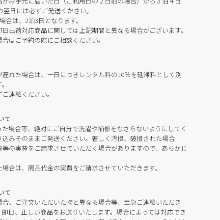
品がお手元に届いた日（ご利用日の２日前の場合）から３泊４日
の翌日には必ずご発送ください。
場合は、2泊3日となります。
即日出荷対応商品に関しては上記期間と異なる場合がございます。
場合はご予約の際にご相談ください。
が遅れた場合は、一日につきレンタル料の10％を延滞料として別
す。
ずご連絡ください。
いて
った場合等、絶対にご自分で洗濯や補修をなさらないようにしてく
き込みそのままご発送ください。著しく汚損、破損された場合
費等の実費をご請求させていただく場合がありますので、あらかじ
た場合は、商品代金の実費をご請求させていただきます。
いて
場合、ご注文いただいた物と異なる場合等、至急ご連絡いただき
。即日、正しい商品をお送りいたします。場合によっては対応でき