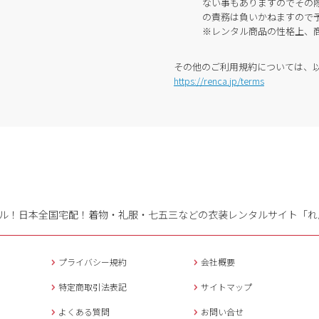
ない事もありますのでその
の責務は負いかねますので
※レンタル商品の性格上、
その他のご利用規約については、
https://renca.jp/terms
ル！日本全国宅配！
着物・礼服・七五三などの衣装レンタルサイト「れ
プライバシー規約
会社概要
特定商取引法表記
サイトマップ
よくある質問
お問い合せ