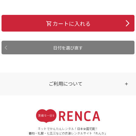
カートに入れる
日付を選び直す
ご利用について
受付時間
【ご注文（インターネット）】
24時間年中無休
ネットでかんたんレンタル！日本全国宅配！
着物・礼服・七五三などの衣装レンタルサイト「れんか」
【お問い合わせ窓口（メー