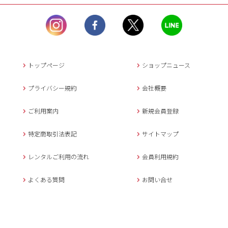
ル）】10:00~17:00
土曜日、日曜日、臨
時休業日を除く。
営業時間外にいただ
いたメールは、緊急時を
のぞき翌日営業日以降に
トップページ
ショップニュース
返信させていただきま
す。
プライバシー規約
会社概要
年末年始、大型連休
の場合は別途記載
ご利用案内
新規会員登録
メールでのお問い合わせ
特定商取引法表記
サイトマップ
レンタルご利用の流れ
会員利用規約
キャンセルについて
よくある質問
お問い合せ
ご予約確定後のキャンセル料は
下記の通りです。
1.お申込み日より7日間以内