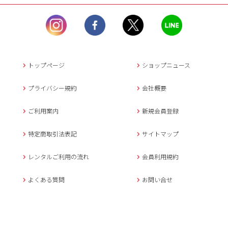
ル）】10:00~17:00
土曜日、日曜日、臨
時休業日を除く。
営業時間外にいただ
いたメールは、緊急時を
のぞき翌日営業日以降に
トップページ
ショップニュース
返信させていただきま
す。
プライバシー規約
会社概要
年末年始、大型連休
の場合は別途記載
ご利用案内
新規会員登録
メールでのお問い合わせ
特定商取引法表記
サイトマップ
レンタルご利用の流れ
会員利用規約
キャンセルについて
よくある質問
お問い合せ
ご予約確定後のキャンセル料は
下記の通りです。
1.お申込み日より7日間以内