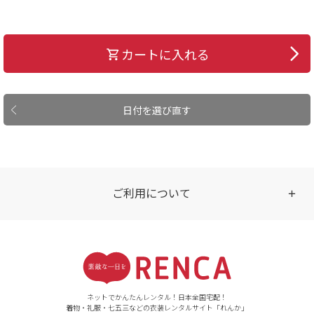
カートに入れる
日付を選び直す
ご利用について
受付時間
【ご注文（インターネット）】
24時間年中無休
ネットでかんたんレンタル！日本全国宅配！
着物・礼服・七五三などの衣装レンタルサイト「れんか」
【お問い合わせ窓口（メー