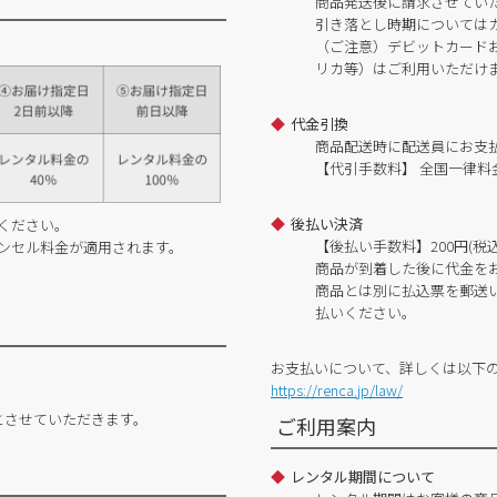
商品発送後に請求させてい
引き落とし時期については
（ご注意）デビットカードおよ
リカ等）はご利用いただけ
代金引換
商品配送時に配送員にお支
【代引手数料】 全国一律料金
後払い決済
ください。
【後払い手数料】200円(税込
ンセル料金が適用されます。
商品が到着した後に代金を
商品とは別に払込票を郵送
払いください。
お支払いについて、詳しくは以下
https://renca.jp/law/
とさせていただきます。
ご利用案内
レンタル期間について