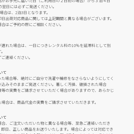
品がお手元に届いた日（ご利用日の２日前の場合）から３泊４日
の翌日には必ずご発送ください。
場合は、2泊3日となります。
即日出荷対応商品に関しては上記期間と異なる場合がございます。
場合はご予約の際にご相談ください。
が遅れた場合は、一日につきレンタル料の10％を延滞料として別
す。
ずご連絡ください。
いて
った場合等、絶対にご自分で洗濯や補修をなさらないようにしてく
き込みそのままご発送ください。著しく汚損、破損された場合
費等の実費をご請求させていただく場合がありますので、あらかじ
た場合は、商品代金の実費をご請求させていただきます。
いて
場合、ご注文いただいた物と異なる場合等、至急ご連絡いただき
。即日、正しい商品をお送りいたします。場合によっては対応でき