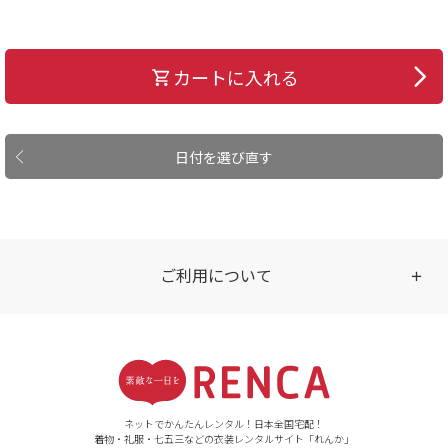
カートに入れる
日付を選び直す
ご利用について
受付時間
【ご注文（インターネット）】
24時間年中無休
ネットでかんたんレンタル！日本全国宅配！
着物・礼服・七五三などの衣装レンタルサイト「れんか」
【お問い合わせ窓口（メー