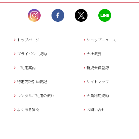
ル）】10:00~17:00
土曜日、日曜日、臨
時休業日を除く。
営業時間外にいただ
いたメールは、緊急時を
のぞき翌日営業日以降に
トップページ
ショップニュース
返信させていただきま
す。
プライバシー規約
会社概要
年末年始、大型連休
の場合は別途記載
ご利用案内
新規会員登録
メールでのお問い合わせ
特定商取引法表記
サイトマップ
レンタルご利用の流れ
会員利用規約
キャンセルについて
よくある質問
お問い合せ
ご予約確定後のキャンセル料は
下記の通りです。
1.お申込み日より7日間以内