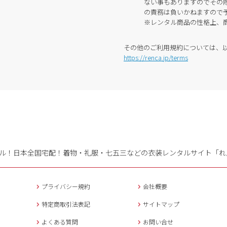
ない事もありますのでその
の責務は負いかねますので
※レンタル商品の性格上、
その他のご利用規約については、
https://renca.jp/terms
ル！日本全国宅配！
着物・礼服・七五三などの衣装レンタルサイト「れ
プライバシー規約
会社概要
特定商取引法表記
サイトマップ
よくある質問
お問い合せ