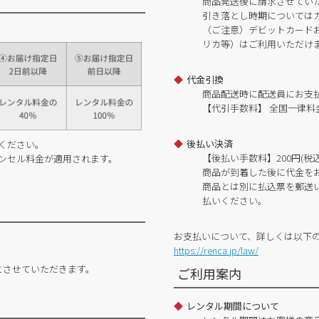
商品発送後に請求させてい
引き落とし時期については
（ご注意）デビットカードおよ
リカ等）はご利用いただけ
代金引換
商品配送時に配送員にお支
【代引手数料】 全国一律料金
後払い決済
ください。
【後払い手数料】200円(税込
ンセル料金が適用されます。
商品が到着した後に代金を
商品とは別に払込票を郵送
払いください。
お支払いについて、詳しくは以下
https://renca.jp/law/
とさせていただきます。
ご利用案内
レンタル期間について