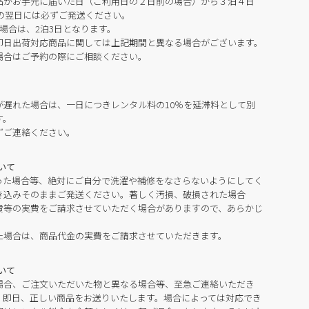
品がお手元に届いた日（ご利用日の２日前の場合）から３泊４日
の翌日には必ずご発送ください。
場合は、2泊3日となります。
即日出荷対応商品に関しては上記期間と異なる場合がございます。
場合はご予約の際にご相談ください。
が遅れた場合は、一日につきレンタル料の10％を延滞料として別
す。
ずご連絡ください。
いて
った場合等、絶対にご自分で洗濯や補修をなさらないようにしてく
き込みそのままご発送ください。著しく汚損、破損された場合
費等の実費をご請求させていただく場合がありますので、あらかじ
た場合は、商品代金の実費をご請求させていただきます。
いて
場合、ご注文いただいた物と異なる場合等、至急ご連絡いただき
。即日、正しい商品をお送りいたします。場合によっては対応でき