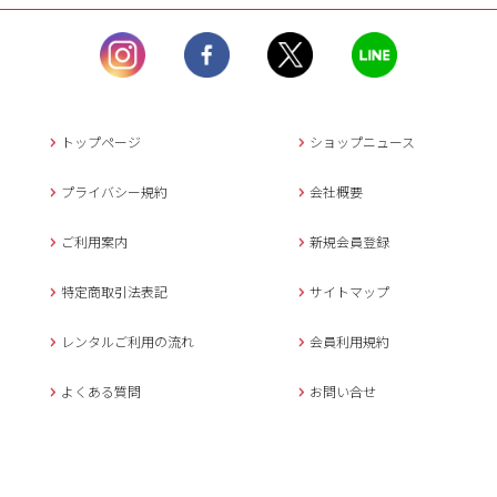
ル）】10:00~17:00
土曜日、日曜日、臨
時休業日を除く。
営業時間外にいただ
いたメールは、緊急時を
のぞき翌日営業日以降に
トップページ
ショップニュース
返信させていただきま
す。
プライバシー規約
会社概要
年末年始、大型連休
の場合は別途記載
ご利用案内
新規会員登録
メールでのお問い合わせ
特定商取引法表記
サイトマップ
レンタルご利用の流れ
会員利用規約
キャンセルについて
よくある質問
お問い合せ
ご予約確定後のキャンセル料は
下記の通りです。
1.お申込み日より7日間以内