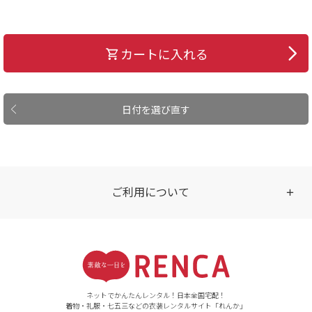
カートに入れる
日付を選び直す
ご利用について
受付時間
【ご注文（インターネット）】
24時間年中無休
ネットでかんたんレンタル！日本全国宅配！
着物・礼服・七五三などの衣装レンタルサイト「れんか」
【お問い合わせ窓口（メー