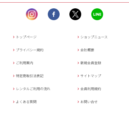
ル）】10:00~17:00
土曜日、日曜日、臨
時休業日を除く。
営業時間外にいただ
いたメールは、緊急時を
のぞき翌日営業日以降に
トップページ
ショップニュース
返信させていただきま
す。
プライバシー規約
会社概要
年末年始、大型連休
の場合は別途記載
ご利用案内
新規会員登録
メールでのお問い合わせ
特定商取引法表記
サイトマップ
レンタルご利用の流れ
会員利用規約
キャンセルについて
よくある質問
お問い合せ
ご予約確定後のキャンセル料は
下記の通りです。
1.お申込み日より7日間以内