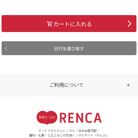
カートに入れる
日付を選び直す
ご利用について
受付時間
【ご注文（インターネット）】
24時間年中無休
ネットでかんたんレンタル！日本全国宅配！
着物・礼服・七五三などの衣装レンタルサイト「れんか」
【お問い合わせ窓口（メー