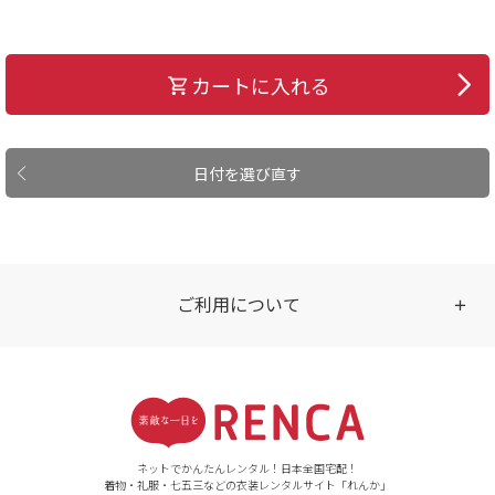
カートに入れる
日付を選び直す
ご利用について
受付時間
【ご注文（インターネット）】
24時間年中無休
ネットでかんたんレンタル！日本全国宅配！
着物・礼服・七五三などの衣装レンタルサイト「れんか」
【お問い合わせ窓口（メー