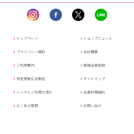
ル）】10:00~17:00
土曜日、日曜日、臨
時休業日を除く。
営業時間外にいただ
いたメールは、緊急時を
のぞき翌日営業日以降に
トップページ
ショップニュース
返信させていただきま
す。
プライバシー規約
会社概要
年末年始、大型連休
の場合は別途記載
ご利用案内
新規会員登録
メールでのお問い合わせ
特定商取引法表記
サイトマップ
レンタルご利用の流れ
会員利用規約
キャンセルについて
よくある質問
お問い合せ
ご予約確定後のキャンセル料は
下記の通りです。
1.お申込み日より7日間以内