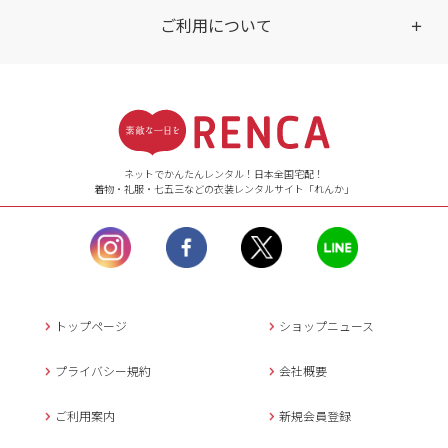
ご利用について
受付時間
【ご注文（インターネット）】
24時間年中無休
ネットでかんたんレンタル！日本全国宅配！
着物・礼服・七五三などの衣装レンタルサイト「れんか」
【お問い合わせ窓口（メー
ル）】10:00~17:00
土曜日、日曜日、臨
時休業日を除く。
営業時間外にいただ
いたメールは、緊急時を
のぞき翌日営業日以降に
トップページ
ショップニュース
返信させていただきま
す。
プライバシー規約
会社概要
年末年始、大型連休
の場合は別途記載
ご利用案内
新規会員登録