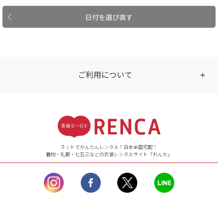
日付を選び直す
ご利用について
受付時間
【ご注文（インターネット）】
24時間年中無休
ネットでかんたんレンタル！日本全国宅配！
着物・礼服・七五三などの衣装レンタルサイト「れんか」
【お問い合わせ窓口（メー
ル）】10:00~17:00
土曜日、日曜日、臨
時休業日を除く。
営業時間外にいただ
いたメールは、緊急時を
のぞき翌日営業日以降に