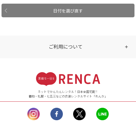
日付を選び直す
ご利用について
受付時間
【ご注文（インターネット）】
24時間年中無休
ネットでかんたんレンタル！日本全国宅配！
着物・礼服・七五三などの衣装レンタルサイト「れんか」
【お問い合わせ窓口（メー
ル）】10:00~17:00
土曜日、日曜日、臨
時休業日を除く。
営業時間外にいただ
いたメールは、緊急時を
のぞき翌日営業日以降に