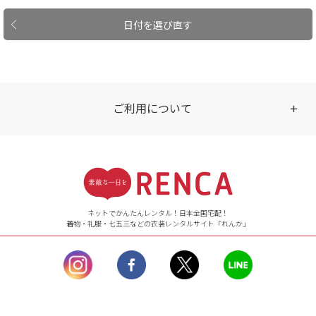
日付を選び直す
ご利用について
受付時間
【ご注文（インターネット）】
24時間年中無休
ネットでかんたんレンタル！日本全国宅配！
着物・礼服・七五三などの衣装レンタルサイト「れんか」
【お問い合わせ窓口（メー
ル）】10:00~17:00
土曜日、日曜日、臨
時休業日を除く。
営業時間外にいただ
いたメールは、緊急時を
のぞき翌日営業日以降に