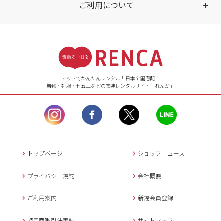
ご利用について
受付時間
【ご注文（インターネット）】
24時間年中無休
ネットでかんたんレンタル！日本全国宅配！
着物・礼服・七五三などの衣装レンタルサイト「れんか」
【お問い合わせ窓口（メー
ル）】10:00~17:00
土曜日、日曜日、臨
時休業日を除く。
営業時間外にいただ
いたメールは、緊急時を
のぞき翌日営業日以降に
トップページ
ショップニュース
返信させていただきま
す。
プライバシー規約
会社概要
年末年始、大型連休
の場合は別途記載
ご利用案内
新規会員登録
メールでのお問い合わせ
特定商取引法表記
サイトマップ