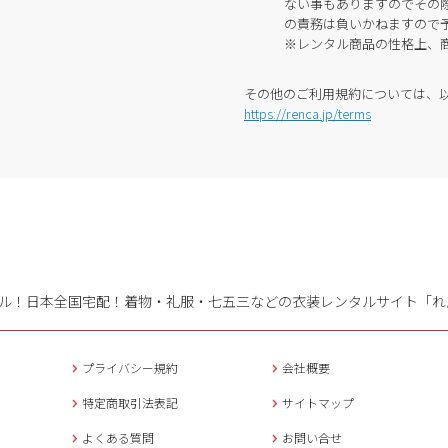
ない事もありますのでその
の責務は負いかねますので
※レンタル商品の性格上、
その他のご利用規約については、
https://renca.jp/terms
ル！日本全国宅配！
着物・礼服・七五三などの衣装レンタルサイト「れ
プライバシー規約
会社概要
特定商取引法表記
サイトマップ
よくある質問
お問い合せ