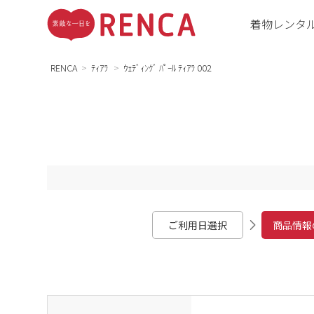
着物レンタ
RENCA
ﾃｨｱﾗ
ｳｪﾃﾞｨﾝｸﾞ ﾊﾟｰﾙ ﾃｨｱﾗ 002
ご利用日選択
商品情報