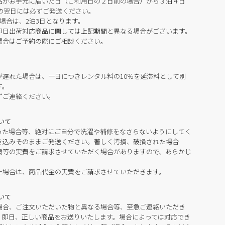
品がお手元に届いた日（ご利用日の２日前の場合）から３泊４日
の翌日には必ずご発送ください。
場合は、2泊3日となります。
即日出荷対応商品に関しては上記期間と異なる場合がございます。
場合はご予約の際にご相談ください。
が遅れた場合は、一日につきレンタル料の10％を延滞料として別
す。
ずご連絡ください。
いて
った場合等、絶対にご自分で洗濯や補修をなさらないようにしてく
き込みそのままご発送ください。著しく汚損、破損された場合
費等の実費をご請求させていただく場合がありますので、あらかじ
た場合は、商品代金の実費をご請求させていただきます。
いて
場合、ご注文いただいた物と異なる場合等、至急ご連絡いただき
。即日、正しい商品をお送りいたします。場合によっては対応でき