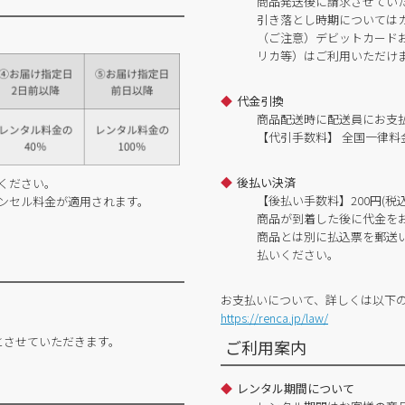
商品発送後に請求させてい
引き落とし時期については
（ご注意）デビットカードおよ
リカ等）はご利用いただけ
代金引換
商品配送時に配送員にお支
【代引手数料】 全国一律料金
後払い決済
ください。
【後払い手数料】200円(税込
ンセル料金が適用されます。
商品が到着した後に代金を
商品とは別に払込票を郵送
払いください。
お支払いについて、詳しくは以下
https://renca.jp/law/
とさせていただきます。
ご利用案内
レンタル期間について