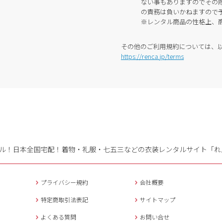
ない事もありますのでその
の責務は負いかねますので
※レンタル商品の性格上、
その他のご利用規約については、
https://renca.jp/terms
ル！日本全国宅配！
着物・礼服・七五三などの衣装レンタルサイト「れ
プライバシー規約
会社概要
特定商取引法表記
サイトマップ
よくある質問
お問い合せ