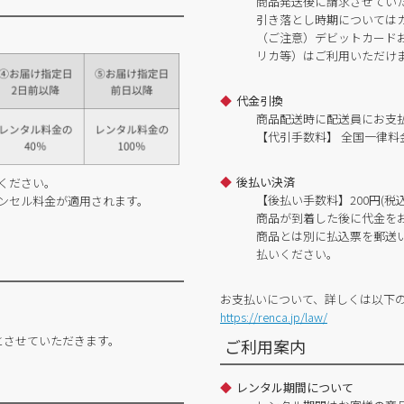
商品発送後に請求させてい
引き落とし時期については
（ご注意）デビットカードおよ
リカ等）はご利用いただけ
代金引換
商品配送時に配送員にお支
【代引手数料】 全国一律料金
後払い決済
ください。
【後払い手数料】200円(税込
ンセル料金が適用されます。
商品が到着した後に代金を
商品とは別に払込票を郵送
払いください。
お支払いについて、詳しくは以下
https://renca.jp/law/
とさせていただきます。
ご利用案内
レンタル期間について