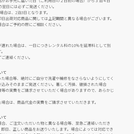
品がお手元に届いた日（ご利用日の２日前の場合）から３泊４日
の翌日には必ずご発送ください。
場合は、2泊3日となります。
即日出荷対応商品に関しては上記期間と異なる場合がございます。
場合はご予約の際にご相談ください。
が遅れた場合は、一日につきレンタル料の10％を延滞料として別
す。
ずご連絡ください。
いて
った場合等、絶対にご自分で洗濯や補修をなさらないようにしてく
き込みそのままご発送ください。著しく汚損、破損された場合
費等の実費をご請求させていただく場合がありますので、あらかじ
た場合は、商品代金の実費をご請求させていただきます。
いて
場合、ご注文いただいた物と異なる場合等、至急ご連絡いただき
。即日、正しい商品をお送りいたします。場合によっては対応でき