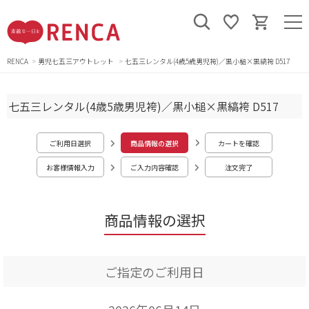
RENCA
男児七五三アウトレット
七五三レンタル(4歳5歳男児袴)／黒小槌×黒縞袴 D517
七五三レンタル(4歳5歳男児袴)／黒小槌×黒縞袴 D517
ご利用日選択
商品情報の選択
カートを確認
お客様情報入力
ご入力内容確認
注文完了
商品情報の選択
ご指定のご利用日