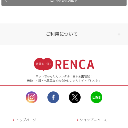
ご利用について
受付時間
【ご注文（インターネット）】
24時間年中無休
ネットでかんたんレンタル！日本全国宅配！
着物・礼服・七五三などの衣装レンタルサイト「れんか」
【お問い合わせ窓口（メー
ル）】10:00~17:00
土曜日、日曜日、臨
時休業日を除く。
営業時間外にいただ
いたメールは、緊急時を
のぞき翌日営業日以降に
トップページ
ショップニュース
返信させていただきま
す。