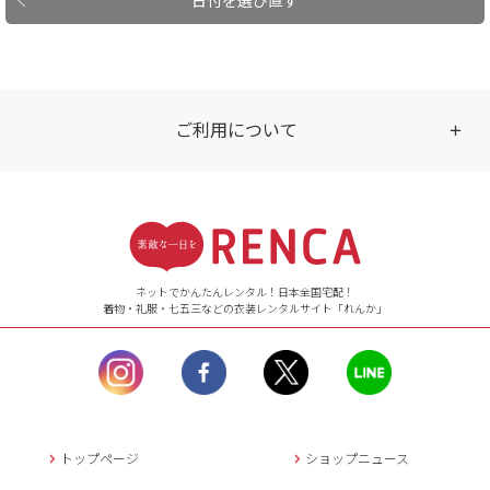
ご利用について
受付時間
【ご注文（インターネット）】
24時間年中無休
ネットでかんたんレンタル！日本全国宅配！
着物・礼服・七五三などの衣装レンタルサイト「れんか」
【お問い合わせ窓口（メー
ル）】10:00~17:00
土曜日、日曜日、臨
時休業日を除く。
営業時間外にいただ
いたメールは、緊急時を
のぞき翌日営業日以降に
トップページ
ショップニュース
返信させていただきま
す。