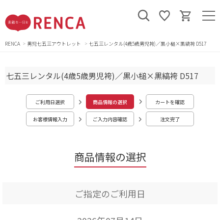
RENCA
男児七五三アウトレット
七五三レンタル(4歳5歳男児袴)／黒小槌×黒縞袴 D517
七五三レンタル(4歳5歳男児袴)／黒小槌×黒縞袴 D517
ご利用日選択
商品情報の選択
カートを確認
お客様情報入力
ご入力内容確認
注文完了
商品情報の選択
ご指定のご利用日