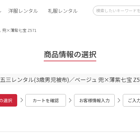
ル
洋服レンタル
礼服レンタル
兜×薄紫七宝 Z571
商品情報の選択
五三レンタル(3歳男児被布)／ベージュ 兜×薄紫七宝 Z5
の選択
カートを確認
お客様情報入力
ご入