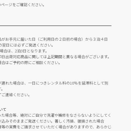
のページをご確認ください。
品がお手元に届いた日（ご利用日の２日前の場合）から３泊４日
の翌日には必ずご発送ください。
場合は、2泊3日となります。
即日出荷対応商品に関しては上記期間と異なる場合がございます。
場合はご予約の際にご相談ください。
が遅れた場合は、一日につきレンタル料の10％を延滞料として別
す。
ずご連絡ください。
いて
った場合等、絶対にご自分で洗濯や補修をなさらないようにしてく
き込みそのままご発送ください。著しく汚損、破損された場合
費等の実費をご請求させていただく場合がありますので、あらかじ