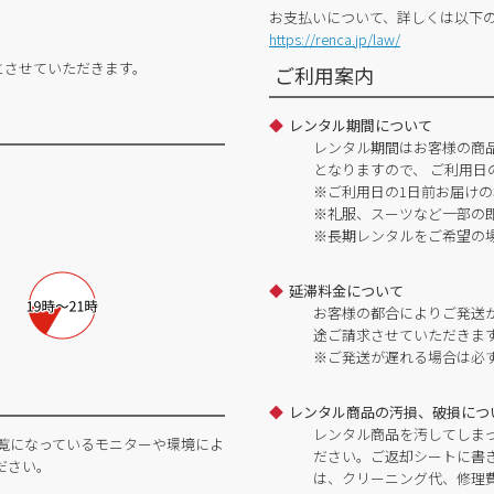
お支払いについて、詳しくは以下
https://renca.jp/law/
とさせていただきます。
ご利用案内
レンタル期間について
レンタル期間はお客様の商
となりますので、 ご利用日
※ご利用日の1日前お届けの
※礼服、スーツなど一部の
※長期レンタルをご希望の
延滞料金について
お客様の都合によりご発送
途ご請求させていただきま
※ご発送が遅れる場合は必
レンタル商品の汚損、破損につ
レンタル商品を汚してしま
覧になっているモニターや環境によ
ださい。ご返却シートに書
ださい。
は、クリーニング代、修理