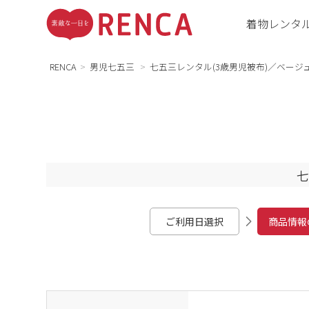
着物レンタ
RENCA
男児七五三
七五三レンタル(3歳男児被布)／ベージュ 
七
ご利用日選択
商品情報