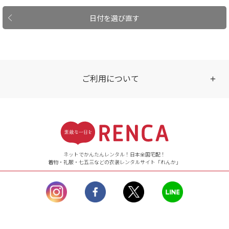
日付を選び直す
ご利用について
受付時間
【ご注文（インターネット）】
24時間年中無休
ネットでかんたんレンタル！日本全国宅配！
着物・礼服・七五三などの衣装レンタルサイト「れんか」
【お問い合わせ窓口（メー
ル）】10:00~17:00
土曜日、日曜日、臨
時休業日を除く。
営業時間外にいただ
いたメールは、緊急時を
のぞき翌日営業日以降に