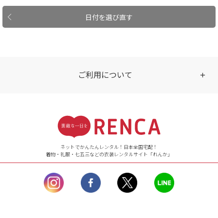
日付を選び直す
ご利用について
受付時間
【ご注文（インターネット）】
24時間年中無休
ネットでかんたんレンタル！日本全国宅配！
着物・礼服・七五三などの衣装レンタルサイト「れんか」
【お問い合わせ窓口（メー
ル）】10:00~17:00
土曜日、日曜日、臨
時休業日を除く。
営業時間外にいただ
いたメールは、緊急時を
のぞき翌日営業日以降に