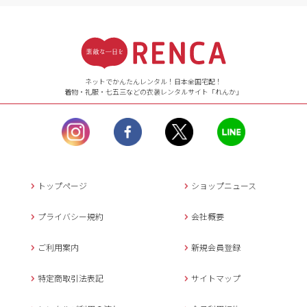
受付時間
【ご注文（インターネット）】
24時間年中無休
ネットでかんたんレンタル！日本全国宅配！
着物・礼服・七五三などの衣装レンタルサイト「れんか」
【お問い合わせ窓口（メー
ル）】10:00~17:00
土曜日、日曜日、臨
時休業日を除く。
営業時間外にいただ
いたメールは、緊急時を
のぞき翌日営業日以降に
トップページ
ショップニュース
返信させていただきま
す。
プライバシー規約
会社概要
年末年始、大型連休
の場合は別途記載
ご利用案内
新規会員登録
メールでのお問い合わせ
特定商取引法表記
サイトマップ