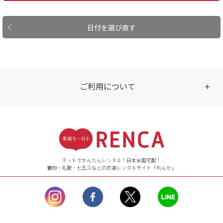
日付を選び直す
ご利用について
受付時間
【ご注文（インターネット）】
24時間年中無休
ネットでかんたんレンタル！日本全国宅配！
着物・礼服・七五三などの衣装レンタルサイト「れんか」
【お問い合わせ窓口（メー
ル）】10:00~17:00
土曜日、日曜日、臨
時休業日を除く。
営業時間外にいただ
いたメールは、緊急時を