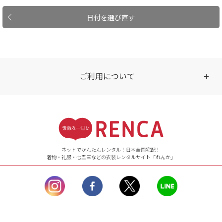
日付を選び直す
ご利用について
受付時間
【ご注文（インターネット）】
24時間年中無休
ネットでかんたんレンタル！日本全国宅配！
着物・礼服・七五三などの衣装レンタルサイト「れんか」
【お問い合わせ窓口（メー
ル）】10:00~17:00
土曜日、日曜日、臨
時休業日を除く。
営業時間外にいただ
いたメールは、緊急時を
のぞき翌日営業日以降に