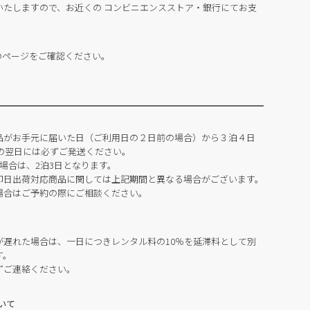
いたしますので、お近くの コンビニエンスストア・銀行にてお支
のページをご確認ください。
品がお手元に届いた日（ご利用日の２日前の場合）から３泊４日
の翌日には必ずご発送ください。
場合は、2泊3日となります。
即日出荷対応商品に関しては上記期間と異なる場合がございます。
場合はご予約の際にご相談ください。
が遅れた場合は、一日につきレンタル料の10％を延滞料として別
す。
ずご連絡ください。
いて