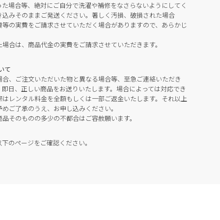
った場合等、絶対にご自分で洗濯や補修をなさらないようにしてく
き込みそのままご発送ください。著しく汚損、破損された場合
費等の実費をご請求させていただく場合がありますので、あらかじ
た場合は、商品代金の実費をご請求させていただきます。
いて
場合、ご注文いただいた物と異なる場合等、至急ご連絡いただき
。即日、正しい商品をお送りいたします。場合によっては対応でき
際はレンタル料金を全額もしくは一部ご返金いたします。それ以上
予めご了承のうえ、お申し込みください。
商品そのものの多少の不都合はご容赦願います。
以下のページをご確認ください。