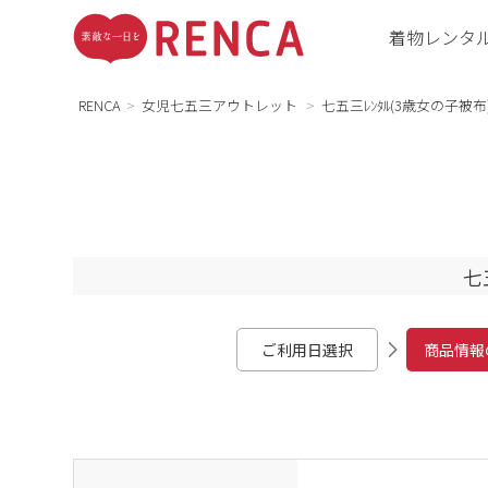
着物レンタ
RENCA
女児七五三アウトレット
七五三ﾚﾝﾀﾙ(3歳女の子被
七
ご利用日選択
商品情報