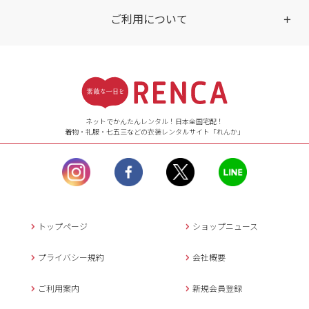
ご利用について
受付時間
【ご注文（インターネット）】
24時間年中無休
ネットでかんたんレンタル！日本全国宅配！
着物・礼服・七五三などの衣装レンタルサイト「れんか」
【お問い合わせ窓口（メー
ル）】10:00~17:00
土曜日、日曜日、臨
時休業日を除く。
営業時間外にいただ
いたメールは、緊急時を
のぞき翌日営業日以降に
トップページ
ショップニュース
返信させていただきま
す。
プライバシー規約
会社概要
年末年始、大型連休
の場合は別途記載
ご利用案内
新規会員登録