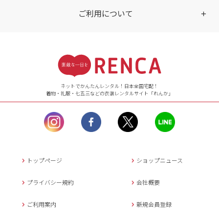
ご利用について
受付時間
【ご注文（インターネット）】
24時間年中無休
ネットでかんたんレンタル！日本全国宅配！
着物・礼服・七五三などの衣装レンタルサイト「れんか」
【お問い合わせ窓口（メー
ル）】10:00~17:00
土曜日、日曜日、臨
時休業日を除く。
営業時間外にいただ
いたメールは、緊急時を
のぞき翌日営業日以降に
トップページ
ショップニュース
返信させていただきま
す。
プライバシー規約
会社概要
年末年始、大型連休
の場合は別途記載
ご利用案内
新規会員登録